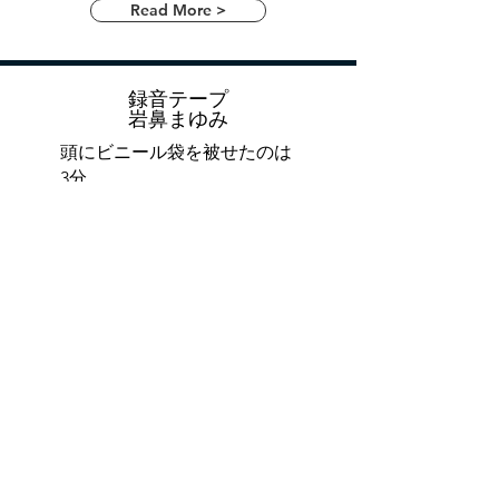
Read More >
録音テープ
岩鼻まゆみ
頭にビニール袋を被せたのは
3分。
Read More >
このホームページは、所沢警察の警察官の指示に従い
作られています。
また、制作責任はライアン美紀の
責
任において作られております。ホームページを制作し
て下さっている方等、
他のいかなる人々にも責任はご