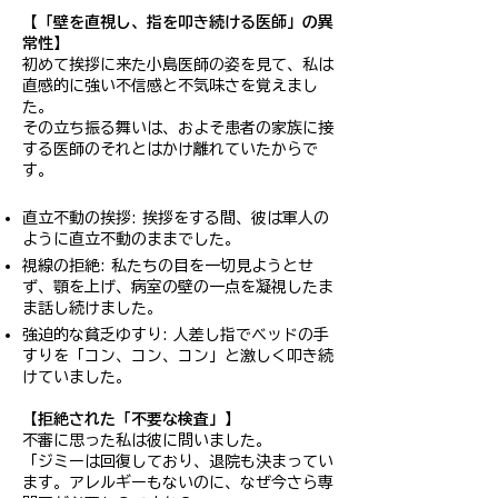
【「壁を直視し、指を叩き続ける医師」の異
常性】
初めて挨拶に来た小島医師の姿を見て、私は
直感的に強い不信感と不気味さを覚えまし
た。
その立ち振る舞いは、およそ患者の家族に接
する医師のそれとはかけ離れていたからで
す。
直立不動の挨拶: 挨拶をする間、彼は軍人の
ように直立不動のままでした。
視線の拒絶: 私たちの目を一切見ようとせ
ず、顎を上げ、病室の壁の一点を凝視したま
ま話し続けました。
強迫的な貧乏ゆすり: 人差し指でベッドの手
すりを「コン、コン、コン」と激しく叩き続
けていました。
【拒絶された「不要な検査」】
不審に思った私は彼に問いました。
「ジミーは回復しており、退院も決まってい
ます。アレルギーもないのに、なぜ今さら専