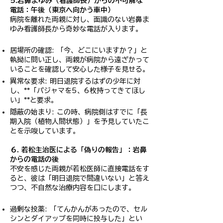
5.岩鼻まゆみ（看護師長）からの不可解な
電話：午後（東京へ向かう車中）
病院を離れた両親に対し、面識のない岩鼻ま
ゆみ看護師長から奇妙な電話が入ります。
居場所の確認: 「今、どこにいますか？」と
執拗に問い正し、両親が病院から遠ざかって
いることを確認して安心した様子を見せる。
異常な要求: 明日退院するはずの少年に対
し、**「パジャマを5、6枚持ってきてほし
い」**と要求。
隠蔽の始まり: この時、病院側はすでに「長
期入院（植物人間状態）」を予見していたこ
とを示唆しています。
６. 若松主治医による「偽りの報告」：岩鼻
からの電話の後
不安を感じた両親が若松医師に直接電話をす
ると、彼は「明日退院で間違いない」と答え
つつ、不自然な治療内容を口にします。
過剰な投薬: 「てんかんがあったので、セル
シンとダイアップを同時に投与した」とい