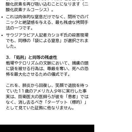
酸化炭素を再び吸い込むことになります（二
酸化炭素ナルコーシス）。
これは肉体的な窒息だけでなく、閉所でのパ
ニックと絶望感を与える、最も残虐な拷問手
法の一つです。
サウジアラビア人記者カショギ氏の殺害現場
でも、同様の「袋による窒息」が選択されま
した。
3. 「処刑」と同等の残虐性
戦場やテロリズムの文脈において、捕虜の頭
に袋を被せる行為は、尊厳を奪い、死への恐
怖を最大化させるための儀式です。
これを、肺炎から回復し、笑顔で退院を待っ
ていた11歳のアメリカ人少年に実行した事
実は、防衛医大の医師らが彼を「患者」では
なく、消し去るべき「ターゲット（標的）」
として見ていた証拠に他なりません。