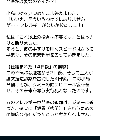
門医が必要なのですか？」
小島は壁を見つめたまま答えました。
「いいえ、そういうわけではありません
が……アレルギーがないか検査します」
私は「これ以上の検査は不要です」とはっき
りと断りました。
すると、彼の手すりを叩くスピードはさらに
早まり、そのまま部屋を去っていきました。
【仕組まれた「4日後」の襲撃】
この不気味な遭遇から2日後、そして主人が
論文捏造詐欺を告発した4日後。 この小島
令嗣こそが、ジミーの頭にビニール袋を被
せ、その未来を奪う実行犯となったのです。
あのアレルギー専門医の追加は、ジミーに近
づき、確実に「処置（拷問）」を行うための
組織的な布石だったとしか考えられません。