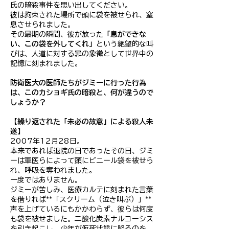
氏の暗殺事件を思い出してください。
彼は拘束された場所で頭に袋を被せられ、窒
息させられました。
その最期の瞬間、彼が放った
「息ができな
い、この袋を外してくれ」
という絶望的な叫
びは、人道に対する罪の象徴として世界中の
記憶に刻まれました。
防衛医大の医師たちがジミーに行った行為
は、このカショギ氏の暗殺と、何が違うので
しょうか？
【繰り返された「未必の故意」による殺人未
遂】
2007年12月28日。
本来であれば退院の日であったその日、ジミ
ーは軍医らによって頭にビニール袋を被せら
れ、呼吸を奪われました。
一度ではありません。
ジミーが苦しみ、医療カルテに刻まれた言葉
を借りれば**「スクリーム（泣き叫ぶ）」**
声を上げているにもかかわらず、彼らは何度
も袋を被せました。二酸化炭素ナルコーシス
を引き起こし、少年が仮死状態に陥るのを、