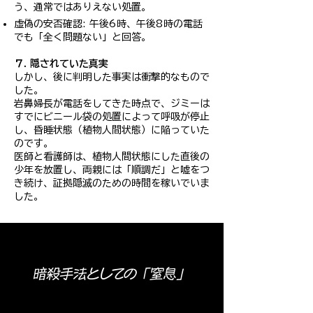
う、通常ではありえない処置。
虚偽の安否確認: 午後6時、午後8時の電話
でも「全く問題ない」と回答。
７. 隠されていた真実
しかし、後に判明した事実は衝撃的なもので
した。
岩鼻婦長が電話をしてきた時点で、ジミーは
すでにビニール袋の処置によって呼吸が停止
し、昏睡状態（植物人間状態）に陥っていた
のです。
医師と看護師は、植物人間状態にした直後の
少年を放置し、両親には「順調だ」と嘘をつ
き続け、証拠隠滅のための時間を稼いでいま
した。
暗殺手法としての「窒息」