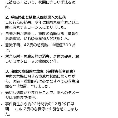
に被せる」という、拷問に等しい手法を強
行。
2. 呼吸停止と植物人間状態への転落
この行為の結果、少年は低酸素脳症および二
酸化炭素ナルコーシスに陥りました。
自発呼吸が途絶し、重度の昏睡状態（遷延性
意識障害、いわゆる植物人間状態）へ。
意識不明、42度の超高熱、血糖値300以
上。
対光反射・角膜反射の消失、身体の硬直、激
しいミオクローヌス癲癇の発作。
3. 治療の意図的な放棄（保護責任者遺棄）
生命の危機に瀕する重篤な状態に陥りなが
ら、医師・看護師らは必要なすべての救急治
療を**「放置」**しました。
適切な処置が拒まれたことで、脳へのダメー
ジは脳幹まで進行。
事件発生から約22時間後の12月29日早
朝、ついに2度の心臓停止を引き起こしまし
た。