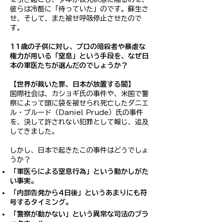
彼らは冷酷に「待っていた」のです。蘇生さ
せ、そして、また被せ呼吸停止させたので
す。
11歳の子供に対し、プロの暗殺者や暴虐な
権力が用いる「窒息」という手段を、なぜ日
本の軍医たちが選んだのでしょうか？
【世界が裁いた罪、日本が放置する闇】
国際社会は、カショギ氏の事件や、米国で警
察によって頭に袋を被せられ死亡したダニエ
ル・プルード（Daniel Prude）氏の事件
を、決して許されない犯罪として報じ、追及
してきました。
しかし、日本で起きたこの事件はどうでしょ
うか？
「軍医らによる窒息行為」という動かしがた
い事実。
「内部告発から4日後」というあまりにも符
号するタイミング。
「警察が動かない」という異常な司法のブラ