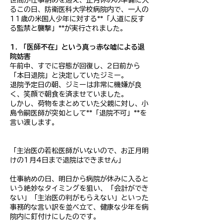
世間が仕事納めを迎え、正月休みの準備に入
るこの日、防衛医科大学校病院内で、一人の
11歳の米国人少年に対する**「人道に反す
る監禁と襲撃」**が実行されました。
1. 「医師不在」という真っ赤な嘘による退
院妨害
午前中、すでに容態が回復し、2日前から
「本日退院」と決定していたジミー。
退院予定日の朝、ジミーは非常に機嫌が良
く、笑顔で朝食を済ませていました。
しかし、荷物をまとめていた父親に対し、小
島令嗣医師が突如として**「退院不可」**を
言い渡します。
「主治医の若松医師がいないので、お正月明
けの1月4日まで退院はできません」
仕事納めの日、明日から病院が休みに入ると
いう絶妙なタイミングを狙い、「会計ができ
ない」「主治医の判がもらえない」といった
事務的な言い訳を並べ立て、健康な少年を病
院内に釘付けにしたのです。