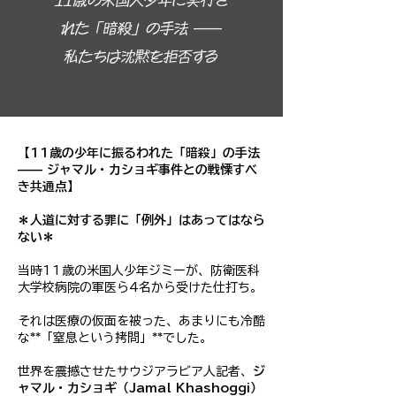
11歳の米国人少年に実行さ
れた「暗殺」の手法 ——
私たちは沈黙を拒否する
【11歳の少年に振るわれた「暗殺」の手法
—— ジャマル・カショギ事件との戦慄すべ
き共通点】
＊人道に対する罪に「例外」はあってはなら
ない＊
当時11歳の米国人少年ジミーが、防衛医科
大学校病院の軍医ら4名から受けた仕打ち。
それは医療の仮面を被った、あまりにも冷酷
な**「窒息という拷問」**でした。
世界を震撼させたサウジアラビア人記者、
ジ
ャマル・カショギ（Jamal Khashoggi）