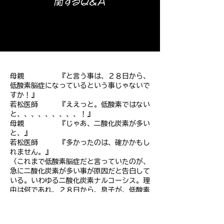
関するQ&A
母親 『と言う事は、２８日から、
低酸素脳症になっているという事じゃないで
すか！』
若松医師 『ええっと。低酸素ではない
と、、、、、、、、、！』
母親 『じゃあ、二酸化炭素が多い
と、』
若松医師 『多かったのは、確かかもし
れません。』
（これまで低酸素脳症だと言っていたのが、
急に二酸化炭素が多い事が原因だと告白して
いる。いわゆる二酸化炭素ナルコーシス。理
由は何であれ、２８日から、息子が、低酸素
脳症？二酸化炭素ナルコーシス？などの異常
的な理由により植物人間状態になっていた事
を認めている。）