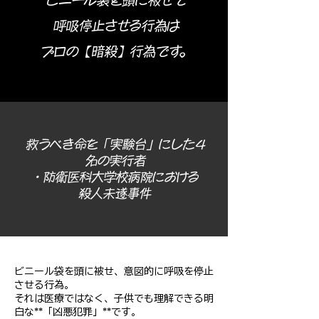
​ビニール袋を頭に被せて
呼吸停止させる行為は
プロの【暗殺】行為です。
救うべき命を「実験台」にした4
名の実行者
・防衛医科大学校病院における
殺人未遂事件
ビニール袋を頭に被せ、意図的に呼吸を停止
させる行為。
それは医療ではなく、子供でも理解できる明
白な**「凶悪犯罪」**です。