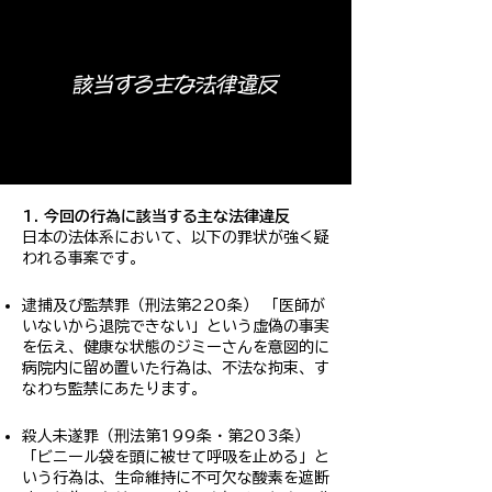
該当する主な法律違反
1. 今回の行為に該当する主な法律違反
日本の法体系において、以下の罪状が強く疑
われる事案です。
逮捕及び監禁罪（刑法第220条） 「医師が
いないから退院できない」という虚偽の事実
を伝え、健康な状態のジミーさんを意図的に
病院内に留め置いた行為は、不法な拘束、す
なわち監禁にあたります。
殺人未遂罪（刑法第199条・第203条）
「ビニール袋を頭に被せて呼吸を止める」と
いう行為は、生命維持に不可欠な酸素を遮断