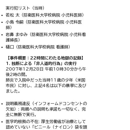
実行犯リスト（当時）
若松 太（防衛医科大学校病院 小児科医師）
小島 令嗣（防衛医科大学校病院 小児科医
師）
岩鼻 まゆみ（防衛医科大学校病院 小児科看
護婦長）
樋口（防衛医科大学校病院 看護師）
【事件概要：22時間にわたる地獄の記録】
1. 独断による「非人道的行為」の実行
2007年12月28日 午前10時30分から午
後2時の間。
肺炎で入院中だった当時11歳の少年（米国
市民）に対し、上記4名は以下の暴挙に及び
ました。
説明義務違反（インフォームドコンセントの
欠如）: 両親への説明も承諾も一切なく、完
全に無断で実行。
医学的根拠の不在: 厚生労働省が治療として
認めていない「ビニール（ナイロン）袋を頭