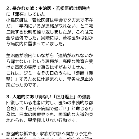
2. 暴かれた嘘：主治医・若松医師は病院内
に「滞在」していた
小島医師は「若松医師は学会で夕方まで不在
だ」「学内にいるが連絡が取れない」と二転
三転する説明を繰り返しましたが、これは完
全な虚偽でした。実際には、若松医師は朝か
ら病院内に留まっていました。
主治医が院内にいながら「連絡が取れないか
ら帰せない」という理屈が、高度な教育を受
けた軍医の集団で通るはずがありません。
これは、ジミーをその日のうちに「処置（襲
撃）」するために仕組まれた、卑劣な足止め
策だったのです。
3. 人道的にあり得ない「正月返上」の強要
回復している患者に対し、医師の事務的な都
合だけで「正月を病院で過ごせ」と命じる行
為は、日本の医療界でも、国際的な人道的見
地からも、異常極まりない行動です。
意図的な孤立化: 家族が京都へ向かう予定を