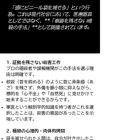
「頭にビニール袋を被せる」という行
為。これは現代社会において、医療器具
としてではなく、**「痕跡を残さない暗
殺の手法」**として認識されています。
1. 証拠を残さない殺害工作
プロの暗殺者や諜報機関がこの手法を選ぶ理
由は明確です。
絞殺（首を絞める）のように首に索条痕（あ
ざ）を残さず、外傷を最小限に抑えながら、
標的を「心不全」や「自然死」に見せかけて
始末することができるからです。
軍医という解剖学的知識を持つ者がこれを選
択したことは、殺害の意図があったことを示
唆しています。
2. 極限の心理的・肉体的拷問
袋を被せられた人間は、自分が吐き出した二