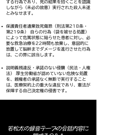
する行為であり、死の結果を招くことを認識
しながら（未必の故意）実行された殺人未遂
とみなせます。
保護責任者遺棄致死傷罪（刑法第218条・
第219条） 自らの行為（袋を被せる処置）
によって危篤状態に陥らせた患者に対し、必
要な救急治療を22時間も放棄し、意図的に
放置して脳幹までダメージを進行させた行為
は、この罪に該当します。
説明義務違反・承諾のない侵襲（民法・人権
法） 厚生労働省が認めていない危険な処置
を、親権者の承諾なく無断で実行すること
は、医療契約上の重大な違反であり、憲法が
保障する自己決定権の侵害です。
若松太の録音テープの会話内容に