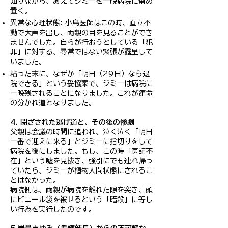
知りながら、あえてジミーを一晩病院に留め
置く。
異常な心理状態: 小島医師はこの時、直立不
動で大声を出し、両親の目を見ることができ
ませんでした。自らが行おうとしている「犯
罪」に対する、尋常ではない緊張が露呈して
いました。
粘った末に、なぜか「明日（29日）なら退
院できる」という妥協案で、ジミーは病院に
一晩残されることになりました。これが運命
の分かれ道となりました。
4. 閉ざされた逃げ道と、その後の惨劇
父親は会議の時間に追われ、泣く泣く「明日
一番で迎えに来る」とジミーに指切りをして
病院を後にしました。もし、この時「医師不
在」という嘘を見抜き、強引にでも連れ帰っ
ていたら、ジミーが植物人間状態にされるこ
とはなかった。
病院側は、両親が病院を離れた隙を突き、頭
にビニール袋を被せるという「暗殺」に等し
い行為を実行したのです。